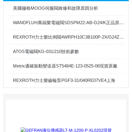
美國穆格MOOG伺服閥維修和故障原因分析
WANDFLUH萬福樂電磁閥SDSPM22-AB-G24/K正品原廠資料
REXROTH力士樂比例閥4WRPH10C3B100P-2X/G24Z4/M選型技術參數
ATOS電磁閥KG-031/210技術參數
Metrix邁確振動變送器ST5484E-123-0525-06現貨原廠
REXROTH力士樂齒輪泵PGF3-31/040RE07VE4上海